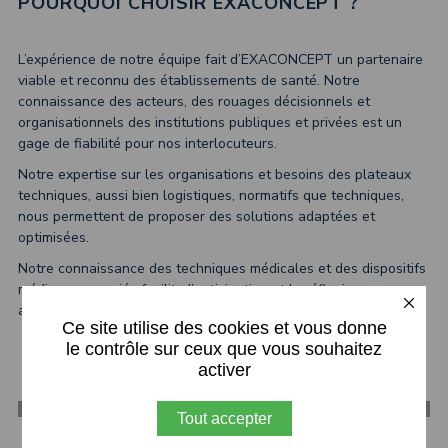
POURQUOI CHOISIR EXACONCEPT ?
L’expérience de notre équipe fait d’EXACONCEPT un partenaire
viable et reconnu des établissements de santé. Notre
connaissance des acteurs, des rouages décisionnels et
organisationnels des institutions publiques et privées est un
gage de fiabilité pour nos interlocuteurs.
Notre expertise sur les organisations et besoins des plateaux
techniques, aussi bien logistiques, normatifs que techniques,
nous permettent de proposer des solutions adaptées et
optimisées.
Notre connaissance des techniques médicales et des dispositifs
médicaux associés facilite l’anticipation et la réflexion
X
appropriée sur la gestion des projets.
Ce site utilise des cookies et vous donne
le contrôle sur ceux que vous souhaitez
activer
Tout accepter